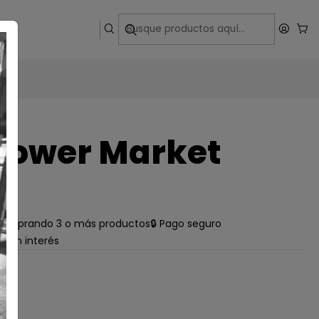
ega
lower Market
e comprando 3 o más productos
🔒 Pago seguro
s sin interés