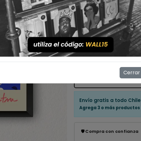
Con Marco
Sin Marco
Cantidad
💳 Compra ahora y paga en
Mostrar stock de ubicac
Cerrar
👁️
14
personas están viendo e
Envío gratis a todo Chile
Agrega 3 o más productos
🛡️ Compra con confianza