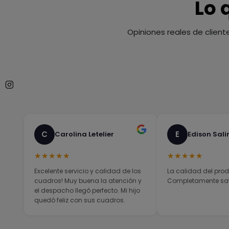
Lo 
Opiniones reales de client
C
E
Carolina Letelier
Edison Sali
★★★★★
★★★★★
Excelente servicio y calidad de los
La calidad del prod
cuadros! Muy buena la atención y
Completamente sati
el despacho llegó perfecto. Mi hijo
quedó feliz con sus cuadros.