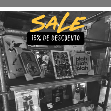
Envío Gratis a todo Chile
comprando 3 o más productos
s
Iluminación
Precios de cuadros & láminas
Plazos de Entr
hi
|
Cuadro F
Hitachi
🇨🇱 Envío gratis a todo Chil
💎 Calidad Premium
💳 3 Cuota
TAMAÑO
30x40
40x60
LÁMINA