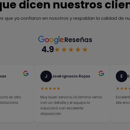
que dicen nuestros clie
es que ya confiaron en nosotros y respaldan la calidad de nue
Reseñas
4.9
★★★★★
J
E
nas
José Ignacio Rojas
E
★★★★★
★★★
ucto es alto.
Muy buen servicio, la lámina venía
Excelent
sfactoria.
con un detalle y el equipo lo
¡Me enc
solucionó con excelente
disposición.