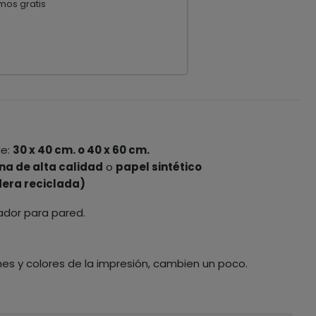
mos gratis
le:
30 x 40 cm. o 40 x 60 cm.
na de alta calidad
o
papel sintético
era reciclada)
ador para pared.
nes y colores de la impresión, cambien un poco.