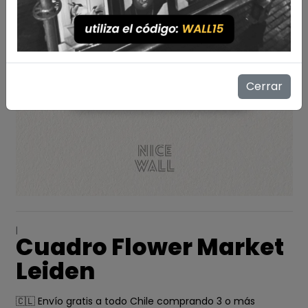
Cerrar
|
Cuadro Flower Market
Leiden
🇨🇱 Envío gratis a todo Chile comprando 3 o más