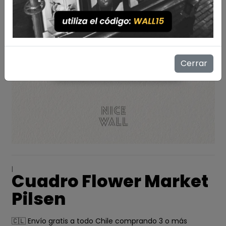
Cerrar
|
Cuadro Flower Market
Pilsen
🇨🇱 Envío gratis a todo Chile comprando 3 o más