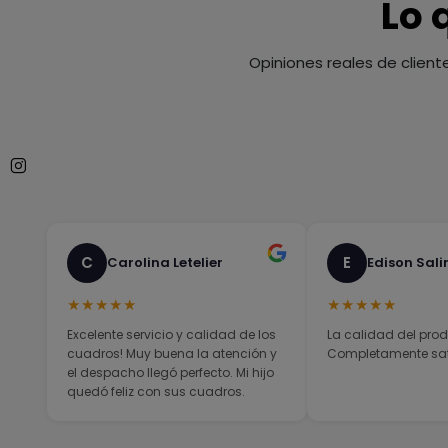
Lo 
Opiniones reales de client
C
E
Carolina Letelier
Edison Sali
★★★★★
★★★★★
Excelente servicio y calidad de los
La calidad del prod
cuadros! Muy buena la atención y
Completamente sati
el despacho llegó perfecto. Mi hijo
quedó feliz con sus cuadros.