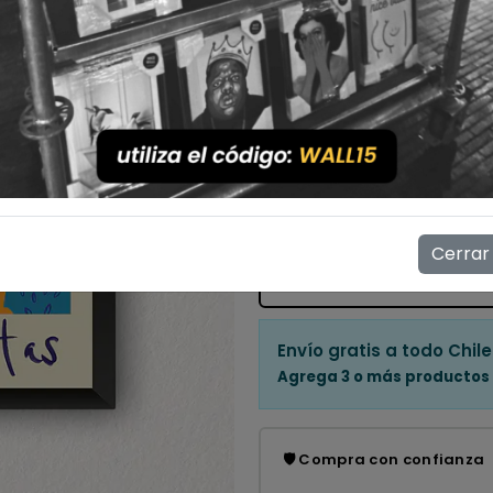
Con Marco
Sin Marco
Cantidad
💳 Compra ahora y paga en
Mostrar stock de ubicac
Cerrar
👁️
7
personas están viendo es
Envío gratis a todo Chile
Agrega 3 o más productos
🛡️ Compra con confianza