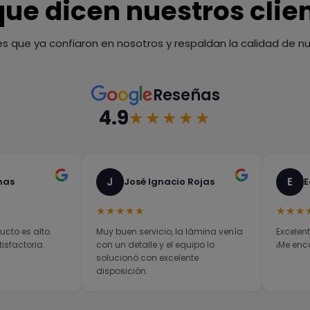
que dicen nuestros clie
es que ya confiaron en nosotros y respaldan la calidad de nue
Reseñas
4.9
★★★★★
J
E
nas
José Ignacio Rojas
E
★★★★★
★★★
ucto es alto.
Muy buen servicio, la lámina venía
Excelent
sfactoria.
con un detalle y el equipo lo
¡Me enc
solucionó con excelente
disposición.