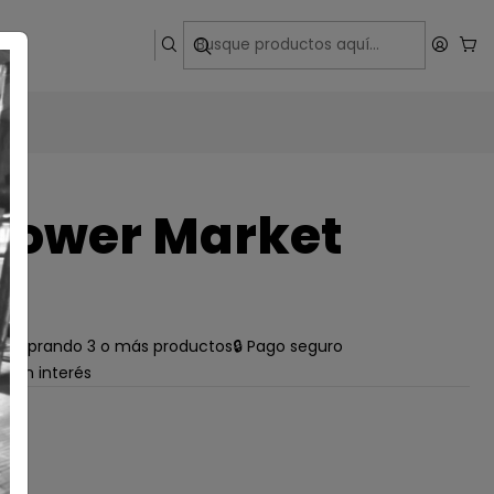
ega
lower Market
e comprando 3 o más productos
🔒 Pago seguro
s sin interés