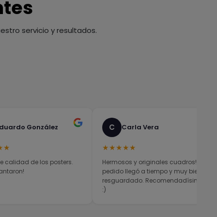
ntes
stro servicio y resultados.
C
duardo González
Carla Vera
★★
★★★★★
e calidad de los posters.
Hermosos y originales cuadros! El
antaron!
pedido llegó a tiempo y muy bien
resguardado. Recomendadísimos
:)