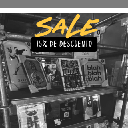
Envío Gratis a todo Chile
comprando 3 o más productos
s
Iluminación
Precios de cuadros & láminas
Plazos de Entr
ncia
|
Cuadro F
Valencia
🇨🇱 Envío gratis a todo Chil
💎 Calidad Premium
💳 3 Cuota
TAMAÑO
30x40
40x60
LÁMINA