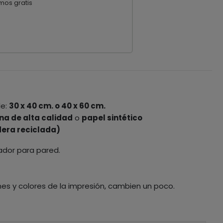
mos gratis
le:
30 x 40 cm. o 40 x 60 cm.
na de alta calidad
o
papel sintético
era reciclada)
ador para pared.
nes y colores de la impresión, cambien un poco.