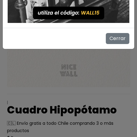
Cerrar
|
Cuadro Hipopótamo
🇨🇱 Envío gratis a todo Chile comprando 3 o más
productos