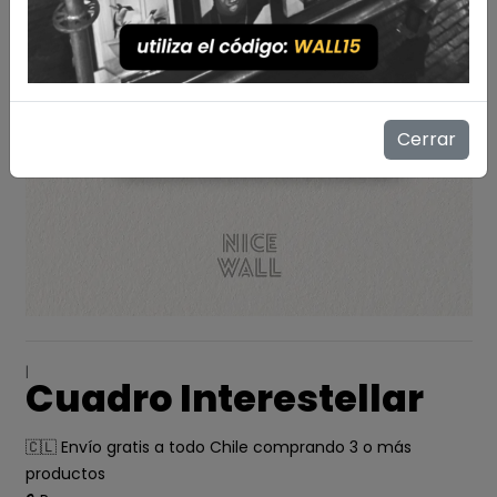
Cerrar
|
Cuadro Interestellar
🇨🇱 Envío gratis a todo Chile comprando 3 o más
productos