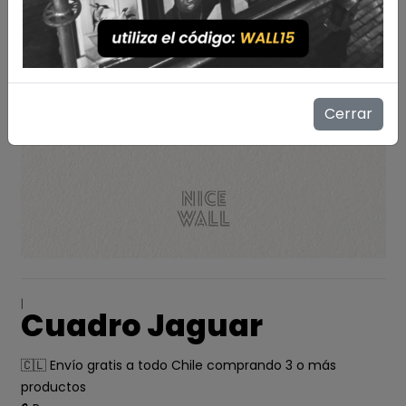
Cerrar
|
Cuadro Jaguar
🇨🇱 Envío gratis a todo Chile comprando 3 o más
productos