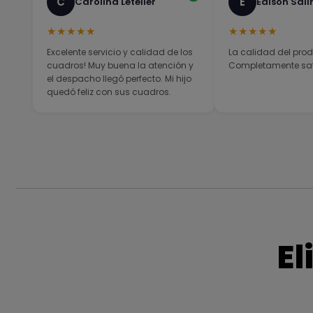
C
E
Carolina Letelier
Edison Sali
★★★★★
★★★★★
Excelente servicio y calidad de los
La calidad del prod
cuadros! Muy buena la atención y
Completamente sati
el despacho llegó perfecto. Mi hijo
quedó feliz con sus cuadros.
El