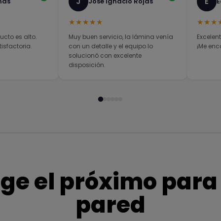
J
E
nas
José Ignacio Rojas
E
★★★★★
★★★
ucto es alto.
Muy buen servicio, la lámina venía
Excelent
sfactoria.
con un detalle y el equipo lo
¡Me enc
solucionó con excelente
disposición.
ige el próximo para
pared