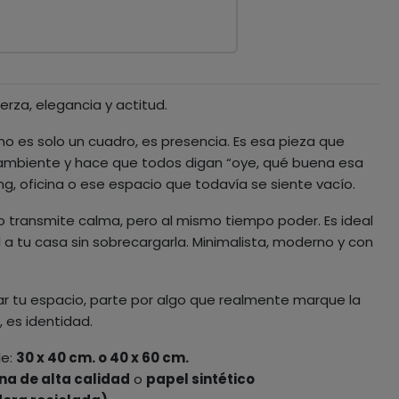
rza, elegancia y actitud.
no es solo un cuadro, es presencia. Es esa pieza que
mbiente y hace que todos digan “oye, qué buena esa
ing, oficina o ese espacio que todavía se siente vacío.
do transmite calma, pero al mismo tiempo poder. Es ideal
d a tu casa sin sobrecargarla. Minimalista, moderno y con
r tu espacio, parte por algo que realmente marque la
, es identidad.
le:
30 x 40 cm. o 40 x 60 cm.
na de alta calidad
o
papel sintético