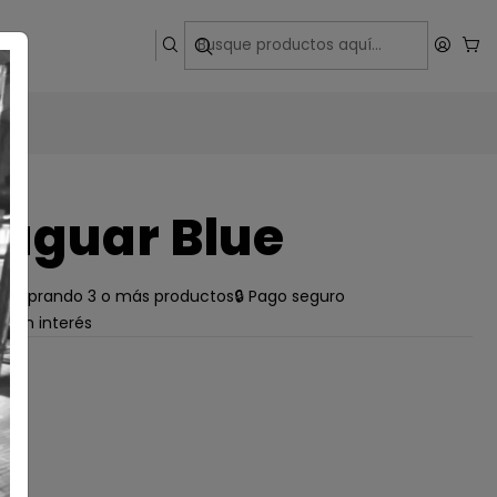
ega
aguar Blue
e comprando 3 o más productos
🔒 Pago seguro
s sin interés