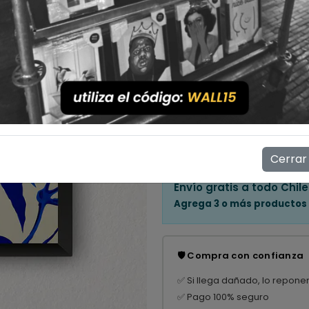
Cantidad
💳 Compra ahora y paga en
Mostrar stock de ubicac
👁️
11
personas están viendo e
Cerrar
Envío gratis a todo Chile
Agrega 3 o más productos
🛡️ Compra con confianza
✅ Si llega dañado, lo repone
✅ Pago 100% seguro