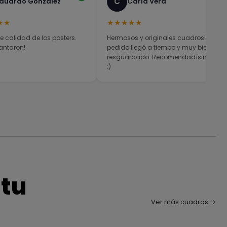
C
duardo González
Carla Vera
★★
★★★★★
e calidad de los posters.
Hermosos y originales cuadros! El
antaron!
pedido llegó a tiempo y muy bien
resguardado. Recomendadísimos
:)
 tu
Ver más cuadros