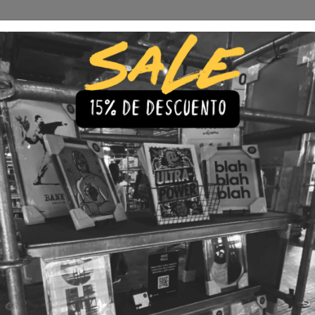
Envío Gratis a todo Chile
comprando 3 o más productos
s
Iluminación
Precios de cuadros & láminas
Plazos de Entr
|
Cuadro J
🇨🇱 Envío gratis a todo Chil
💎 Calidad Premium
💳 3 Cuota
TAMAÑO
30x40
40x60
LÁMINA
Con Marco
Sin Marco