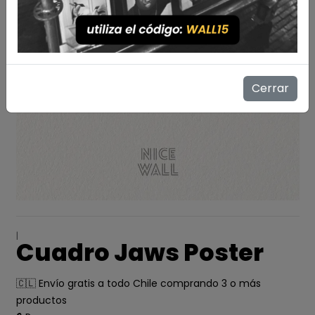
Cerrar
|
Cuadro Jaws Poster
🇨🇱 Envío gratis a todo Chile comprando 3 o más
productos