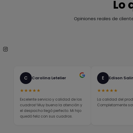
Lo 
Opiniones reales de client
C
E
Carolina Letelier
Edison Sali
★★★★★
★★★★★
Excelente servicio y calidad de los
La calidad del prod
cuadros! Muy buena la atención y
Completamente sati
el despacho llegó perfecto. Mi hijo
quedó feliz con sus cuadros.