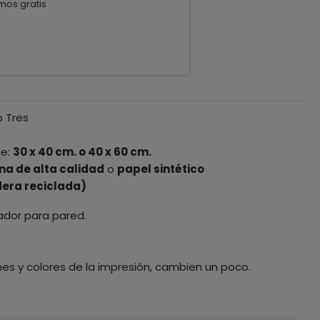
mos gratis
o Tres
le:
30 x 40 cm. o 40 x 60 cm.
na de alta calidad
o
papel sintético
era reciclada)
ador para pared.
nes y colores de la impresión, cambien un poco.