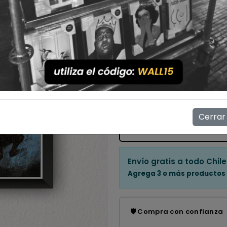
Con Marco
Sin Marco
Cantidad
💳 Compra ahora y paga en
Mostrar stock de ubicac
Cerrar
👁️
14
personas están viendo e
Envío gratis a todo Chile
Agrega 3 o más productos
🛡️ Compra con confianza