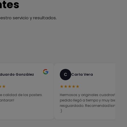
ntes
stro servicio y resultados.
C
duardo González
Carla Vera
★★
★★★★★
e calidad de los posters.
Hermosos y originales cuadros! El
antaron!
pedido llegó a tiempo y muy bien
resguardado. Recomendadísimos
:)