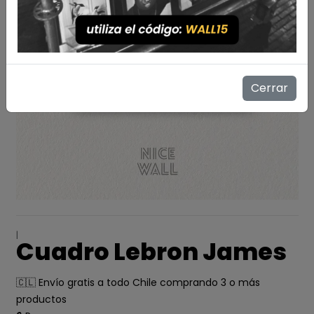
Cerrar
|
Cuadro Lebron James
🇨🇱 Envío gratis a todo Chile comprando 3 o más
productos