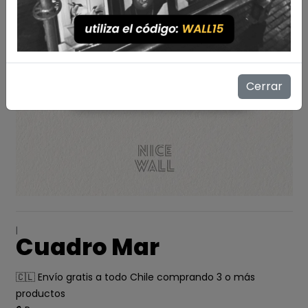
Cerrar
|
Cuadro Mar
🇨🇱 Envío gratis a todo Chile comprando 3 o más
productos