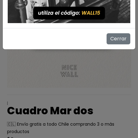
Cerrar
|
Cuadro Mar dos
🇨🇱 Envío gratis a todo Chile comprando 3 o más
productos