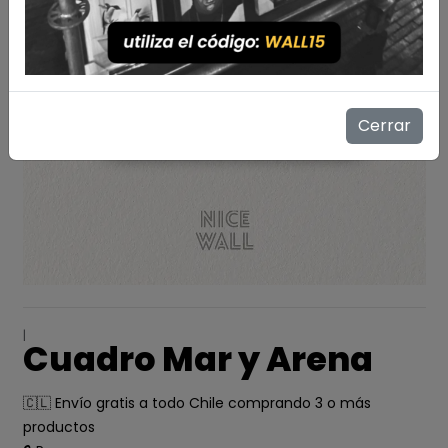
Cerrar
|
Cuadro Mar y Arena
🇨🇱 Envío gratis a todo Chile comprando 3 o más
productos