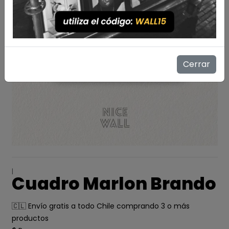
Cerrar
|
Cuadro Marlon Brando
🇨🇱 Envío gratis a todo Chile comprando 3 o más
productos