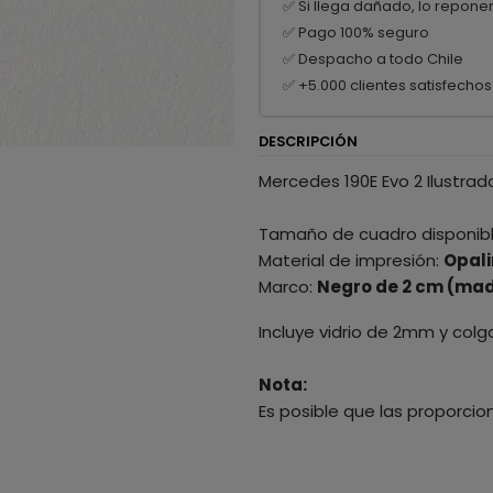
✅ Si llega dañado, lo repone
✅ Pago 100% seguro
✅ Despacho a todo Chile
✅ +5.000 clientes satisfechos
DESCRIPCIÓN
Mercedes 190E Evo 2 Ilustrad
Tamaño de cuadro disponib
Material de impresión:
Opali
Marco:
Negro de 2 cm (mad
Incluye vidrio de 2mm y colg
Nota:
Es posible que las proporcio