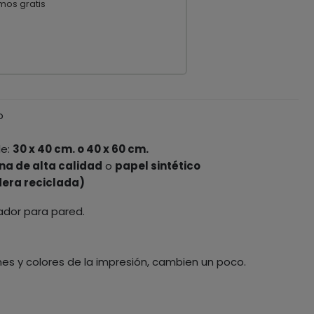
mos gratis
o
le:
30 x 40 cm. o 40 x 60 cm.
na de alta calidad
o
papel sintético
era reciclada)
ador para pared.
nes y colores de la impresión, cambien un poco.