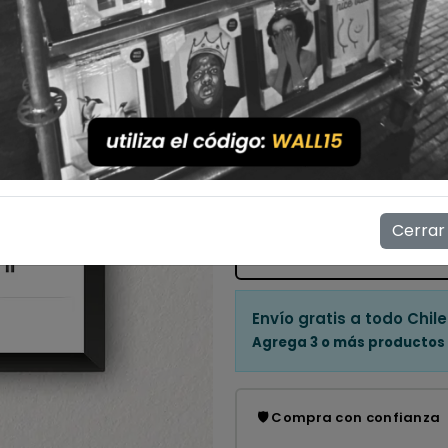
Con Marco
Sin Marco
Cantidad
💳 Compra ahora y paga en
Mostrar stock de ubicac
Cerrar
👁️
4
personas están viendo e
Envío gratis a todo Chile
Agrega 3 o más productos
🛡️ Compra con confianza