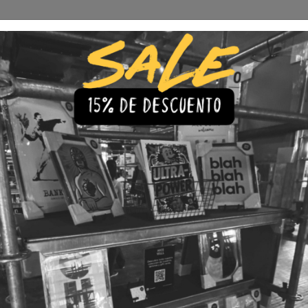
Envío Gratis a todo Chile
comprando 3 o más productos
s
Iluminación
Precios de cuadros & láminas
Plazos de Entr
|
Cuadro M
2 Ilustra
🇨🇱 Envío gratis a todo Chil
💎 Calidad Premium
💳 3 Cuota
TAMAÑO
30x40
40x60
LÁMINA