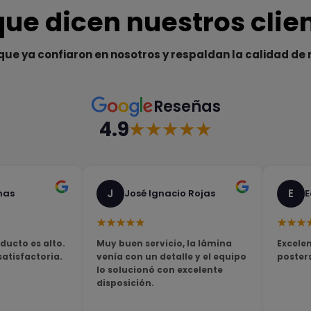
que dicen nuestros clie
que ya confiaron en nosotros y respaldan la calidad de 
Reseñas
4.9
★★★★★
J
E
nas
José Ignacio Rojas
E
★★★★★
★★★
ducto es alto.
Muy buen servicio, la lámina
Excelen
tisfactoria.
venía con un detalle y el equipo
poster
lo solucionó con excelente
disposición.