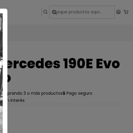
ega
ercedes 190E Evo
do
e comprando 3 o más productos
🔒 Pago seguro
s sin interés