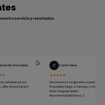
ntes
nuestro servicio y resultados.
C
duardo González
Carla Vera
★★
★★★★★
te calidad de los
Hermosos y originales cuadros!
s. ¡Me encantaron!
El pedido llegó a tiempo y muy
bien resguardado.
Recomendadísimos :)