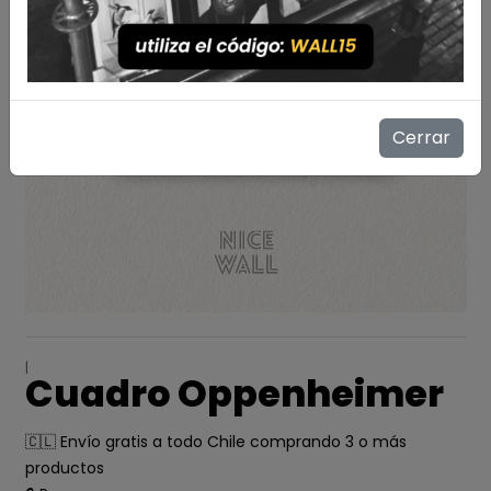
Cerrar
|
Cuadro Oppenheimer
🇨🇱 Envío gratis a todo Chile comprando 3 o más
productos