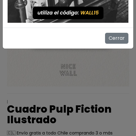
Cerrar
|
Cuadro Pulp Fiction
Ilustrado
🇨🇱 Envío gratis a todo Chile comprando 3 o más