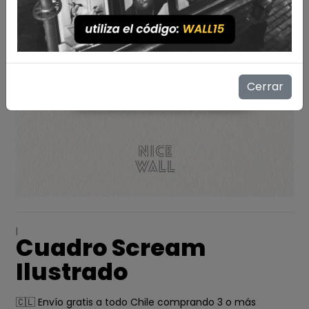
Cerrar
|
Cuadro Scream
Ilustrado
🇨🇱 Envío gratis a todo Chile comprando 3 o más