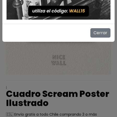
Cerrar
|
Cuadro Scream Poster
Ilustrado
🇨🇱 Envío gratis a todo Chile comprando 3 o más