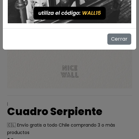
Cerrar
|
Cuadro Serpiente
🇨🇱 Envío gratis a todo Chile comprando 3 o más
productos