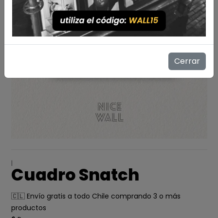
Cerrar
|
Cuadro Snatch
🇨🇱 Envío gratis a todo Chile comprando 3 o más
productos