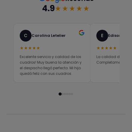
4.9
★★★★★
C
E
Carolina Letelier
Edison Sali
★★★★★
★★★★★
Excelente servicio y calidad de los
La calidad del prod
cuadros! Muy buena la atención y
Completamente sati
el despacho llegó perfecto. Mi hijo
quedó feliz con sus cuadros.