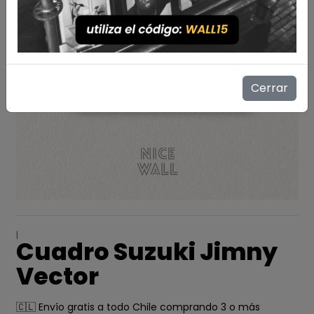
Cerrar
|
Cuadro Suzuki Jimny
Vector
🇨🇱 Envío gratis a todo Chile comprando 3 o más