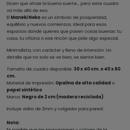
Dicen que atrae la buena suerte… pero este cuadro
va más allá de eso.
El
Maneki Neko
es un símbolo de prosperidad,
equilibrio y nuevos comienzos. Ideal para esos
espacios donde quieres que pasen cosas buenas: tu
casa, tu oficina o ese rincón que pide algo especial.
Minimalista, con carácter y lleno de intención. Un
detalle que no solo se ve bien, se siente bien.
Tamaño de cuadro disponible:
30 x 40 cm. o 40 x 60
cm.
Material de impresión:
Opalina de alta calidad
o
papel sintético
Marco:
Negro de 2 cm (madera reciclada)
Incluye vidrio de 2mm y colgador para pared.
Nota:
Es posible que las proporciones y colores de la