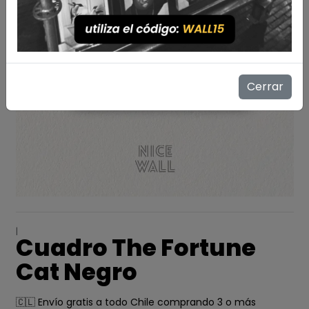
Cerrar
|
Cuadro The Fortune
Cat Negro
🇨🇱 Envío gratis a todo Chile comprando 3 o más