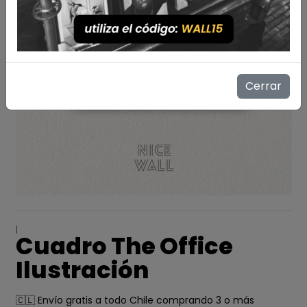
Cerrar
|
Cuadro The Office
Ilustración
🇨🇱 Envío gratis a todo Chile comprando 3 o más