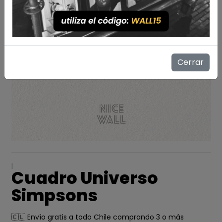
Cerrar
|
Cuadro Universo
Simpsons
🇨🇱 Envío gratis a todo Chile comprando 3 o más