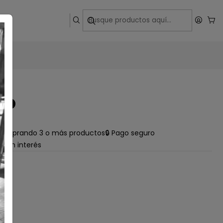
ega
UP
e comprando 3 o más productos
🔒 Pago seguro
s sin interés