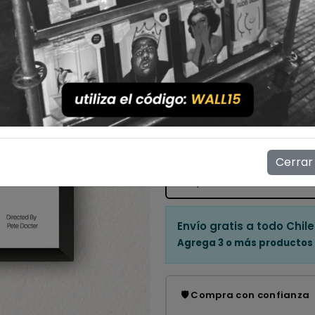
Con Marco
Sin Marco
Cantidad
💳 Compra ahora y paga en
Mostrar stock de ubicac
Cerrar
👁️
4
personas están viendo e
Envío gratis a todo Chile
Agrega 3 o más productos
🛡️ Compra con confianza