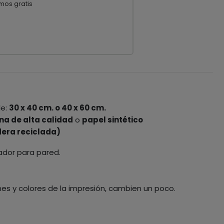
mos gratis
le:
30 x 40 cm. o 40 x 60 cm.
na de alta calidad
o
papel sintético
era reciclada)
ador para pared.
nes y colores de la impresión, cambien un poco.