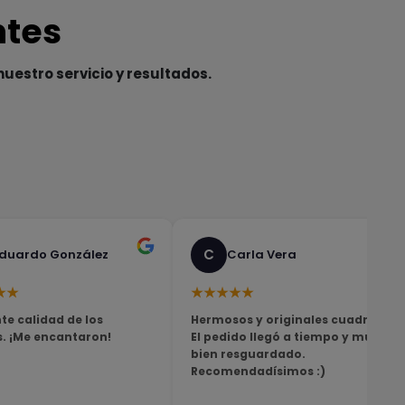
ntes
nuestro servicio y resultados.
C
duardo González
Carla Vera
★★
★★★★★
te calidad de los
Hermosos y originales cuadros!
s. ¡Me encantaron!
El pedido llegó a tiempo y muy
bien resguardado.
Recomendadísimos :)