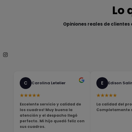
Lo 
Opiniones reales de clientes 
C
E
Carolina Letelier
Edison Sali
★★★★★
★★★★★
Excelente servicio y calidad de
La calidad del pro
los cuadros! Muy buena la
Completamente sa
atención y el despacho llegó
perfecto. Mi hijo quedó feliz con
sus cuadros.