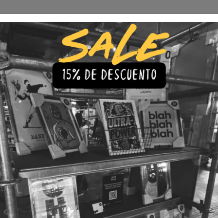
Envío Gratis a todo Chile
comprando 3 o más productos
s
Iluminación
Precios de cuadros & láminas
Plazos de Entr
|
Cuadro 
🇨🇱 Envío gratis a todo Chil
💎 Calidad Premium
💳 3 Cuota
TAMAÑO
30x40
40x60
COLOR
Blanco
Negro
LÁMINA