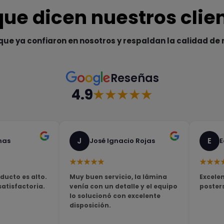
que dicen nuestros clie
que ya confiaron en nosotros y respaldan la calidad de 
Reseñas
4.9
★★★★★
J
E
nas
José Ignacio Rojas
E
★★★★★
★★★
ducto es alto.
Muy buen servicio, la lámina
Excelen
tisfactoria.
venía con un detalle y el equipo
poster
lo solucionó con excelente
disposición.