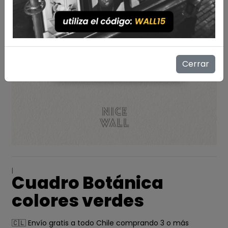
Cerrar
|
Cuadro Botánica
colores verdes
🇨🇱 Envío gratis a todo Chile comprando 3 o más