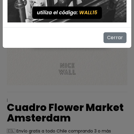
Cerrar
|
Cuadro Flower Market
Amsterdam
🇨🇱 Envío gratis a todo Chile comprando 3 o más