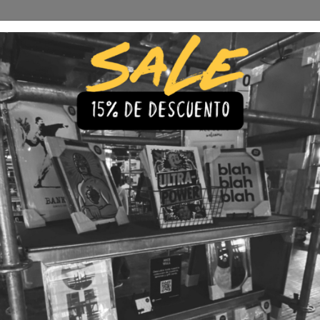
Envío Gratis a todo Chile
comprando 3 o más productos
s
Iluminación
Precios de cuadros & láminas
Plazos de Entr
|
Cuadro P
🇨🇱 Envío gratis a todo Chil
💎 Calidad Premium
💳 3 Cuota
TAMAÑO
30x40
40x60
LÁMINA
Con Marco
Sin Marco