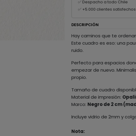
✅ Despacho a todo Chile
✅ +5.000 clientes satisfechos
DESCRIPCIÓN
Hay caminos que te ordenan 
Este cuadro es eso: una paus
ruido.
Perfecto para espacios donde
empezar de nuevo. Minimalis
propio.
Tamaño de cuadro disponib
Material de impresión:
Opali
Marco:
Negro de 2 cm (mad
Incluye vidrio de 2mm y colg
Nota: