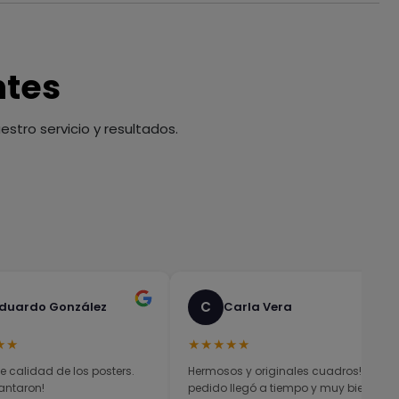
ntes
stro servicio y resultados.
C
duardo González
Carla Vera
★★
★★★★★
e calidad de los posters.
Hermosos y originales cuadros! El
antaron!
pedido llegó a tiempo y muy bien