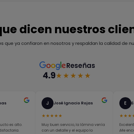
que dicen nuestros clie
es que ya confiaron en nosotros y respaldan la calidad de nue
Reseñas
4.9
★★★★★
J
E
nas
José Ignacio Rojas
E
★★★★★
★★★
ucto es alto.
Muy buen servicio, la lámina venía
Excelent
sfactoria.
con un detalle y el equipo lo
¡Me enc