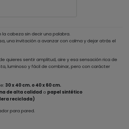
la cabeza sin decir una palabra.
a, una invitación a avanzar con calma y dejar atrás el
 quieres sentir amplitud, aire y esa sensación rica de
ta, luminoso y fácil de combinar, pero con carácter
le:
30 x 40 cm. o 40 x 60 cm.
na de alta calidad
o
papel sintético
era reciclada)
ador para pared.