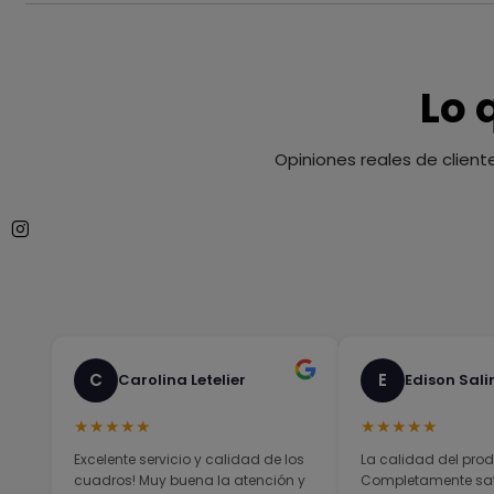
Lo 
Opiniones reales de client
C
E
Carolina Letelier
Edison Sali
★★★★★
★★★★★
Excelente servicio y calidad de los
La calidad del prod
cuadros! Muy buena la atención y
Completamente sati