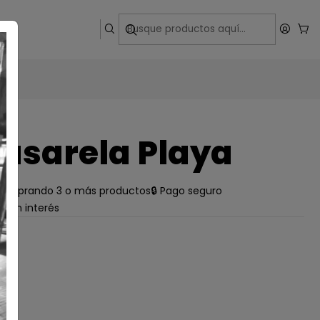
ega
asarela Playa
e comprando 3 o más productos
🔒 Pago seguro
s sin interés