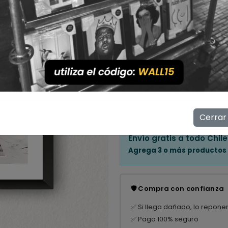
Cantidad
💳 Compra ahora y paga en
Mostrar stock de ubicac
👁️
12
personas están viendo e
Cerrar
Envío gratis a todo Chile
Agrega 3 o más productos
🛡️ Compra con confianza
✅ Si llega dañado, lo repone
✅ Pago 100% seguro